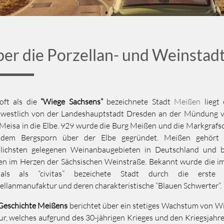
er die Porzellan- und Weinstad
oft als die
“Wiege Sachsens”
bezeichnete Stadt
Meißen
liegt
westlich von der Landeshauptstadt Dresden an der Mündung v
Meisa in die Elbe. 929 wurde die Burg Meißen und die Markgrafs
 dem Bergsporn über der Elbe gegründet. Meißen gehör
lichsten gelegenen Weinanbaugebieten in Deutschland und b
en im Herzen der Sächsischen Weinstraße. Bekannt wurde die i
mals als “civitas” bezeichete Stadt durch die erste 
ellanmanufaktur und deren charakteristische “Blauen Schwerter”.
Geschichte Meißens
berichtet über ein stetiges Wachstum von Wi
ur, welches aufgrund des 30-jährigen Krieges und den Kriegsjahr