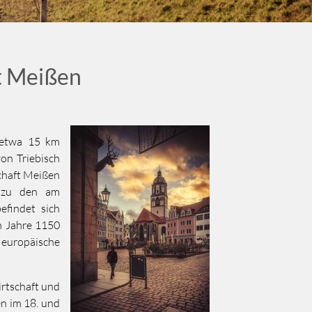
t Meißen
 etwa 15 km
on Triebisch
chaft Meißen
t zu den am
efindet sich
m Jahre 1150
europäische
rtschaft und
en im 18. und