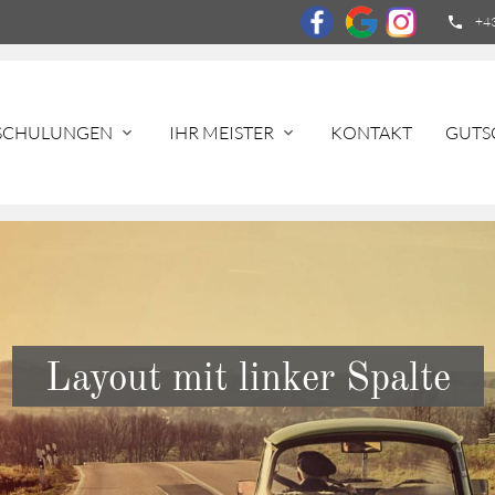
phone
+4
SCHULUNGEN
IHR MEISTER
KONTAKT
GUTS
expand_more
expand_more
hbegriffe
SUCH
Layout mit linker Spalte