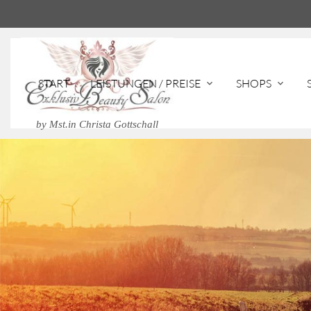
START
LEISTUNGEN / PREISE
SHOPS
expand_more
expand_more
by Mst.in Christa Gottschall
Suc