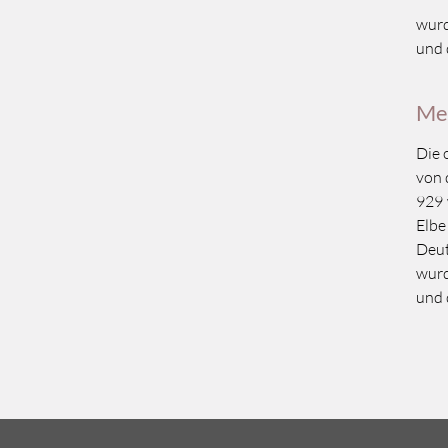
wurd
und 
Me
Die 
von 
929 
Elbe
Deut
wurd
und 