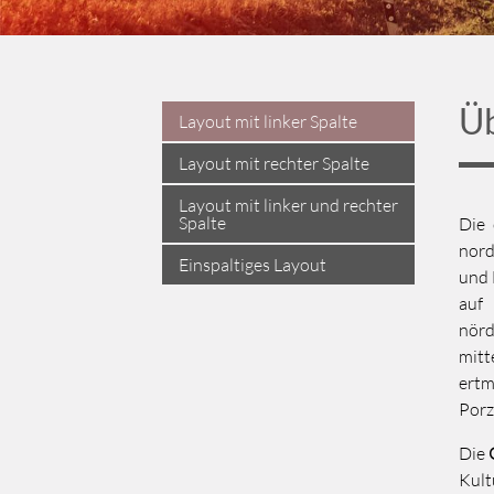
Üb
Layout mit linker Spalte
Layout mit rechter Spalte
Layout mit linker und rechter
Spalte
Die 
nord
Einspaltiges Layout
und 
auf
nörd
mitt
ert
Porz
Die
Kult