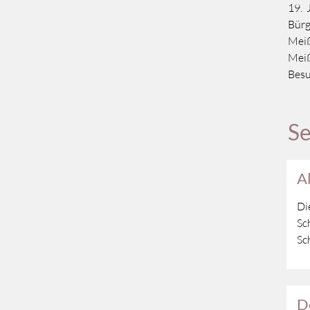
19. 
Bürg
Meiß
Meiß
Besu
Se
A
Di
Sc
Sc
D