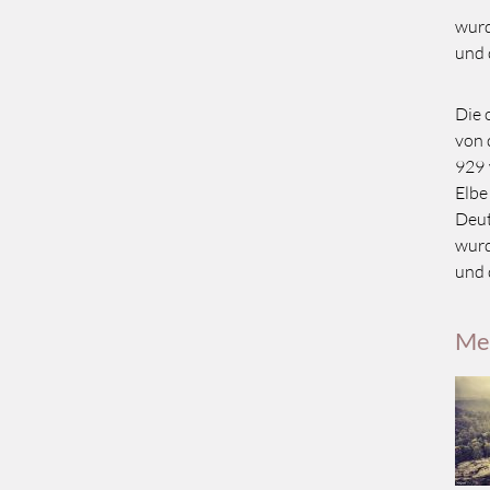
wurd
und 
Die 
von 
929 
Elbe
Deut
wurd
und 
Me