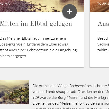
KLIMA
TOURI
+
Mitten im Elbtal gelegen
Aus
Das Meißner Elbtal lädt immer zu einem
Besuch
Spaziergang ein. Entlang dem Elberadweg
Sächsi
steht auch einer Fahrradtour in die Umgebung
zahlrei
nichts entgegen.
Die oft als die “Wiege Sachsens” bezeichnete
von der Landeshauptstadt Dresden an der Mü
929 wurde die Burg Meißen und die Markgra
Elbe gegründet. Meißen gehört zu den am nö
Deutschland und befindet sich mitten im H